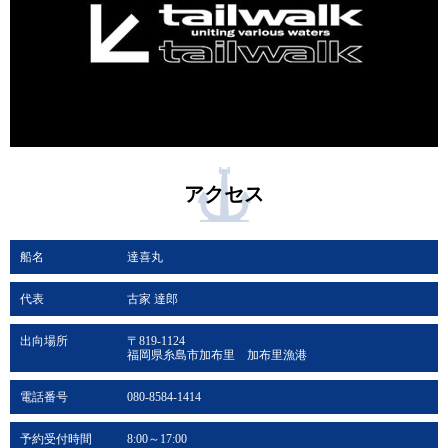
アクセス
船名
達喜丸
代表
古家 達郎
出向場所
〒819-1124
福岡県糸島市加布里 加布里漁港
電話番号
080-8584-1414
予約受付時間
8:00～17:00