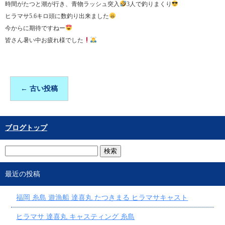
時間がたつと潮が行き、青物ラッシュ突入
3人で釣りまくり
ヒラマサ5.6キロ頭に数釣り出来ました
今からに期待ですねー
皆さん暑い中お疲れ様でした
←
古い投稿
ブログトップ
最近の投稿
福岡 糸島 遊漁船 達喜丸 たつきまる ヒラマサキャスト
ヒラマサ 達喜丸 キャスティング 糸島