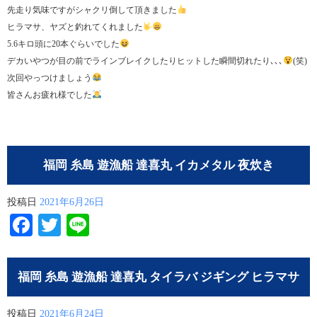
先走り気味ですがシャクリ倒して頂きました
ヒラマサ、ヤズと釣れてくれました
5.6キロ頭に20本ぐらいでした
デカいやつが目の前でラインブレイクしたりヒットした瞬間切れたり､､､
(笑)
次回やっつけましょう
皆さんお疲れ様でした
福岡 糸島 遊漁船 達喜丸 イカメタル 夜炊き
投稿日
2021年6月26日
Facebook
Twitter
Line
福岡 糸島 遊漁船 達喜丸 タイラバ ジギング ヒラマサ
投稿日
2021年6月24日