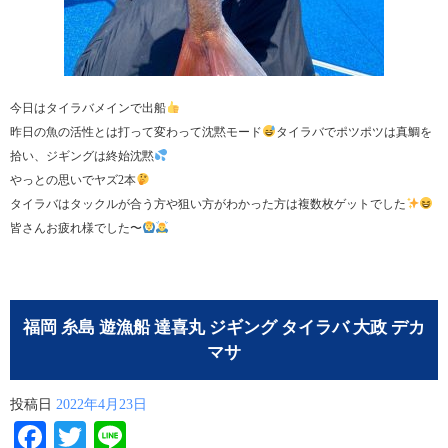
今日はタイラバメインで出船
昨日の魚の活性とは打って変わって沈黙モード
タイラバでポツポツは真鯛を
拾い、ジギングは終始沈黙
やっとの思いでヤズ2本
タイラバはタックルが合う方や狙い方がわかった方は複数枚ゲットでした
皆さんお疲れ様でした〜
福岡 糸島 遊漁船 達喜丸 ジギング タイラバ 大政 デカ
マサ
投稿日
2022年4月23日
Facebook
Twitter
Line