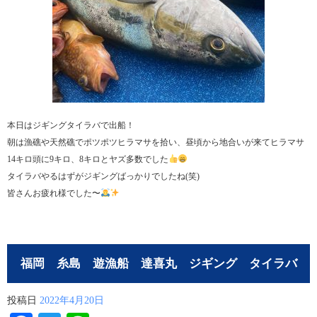
本日はジギングタイラバで出船！
朝は漁礁や天然礁でポツポツヒラマサを拾い、昼頃から地合いが来てヒラマサ
14キロ頭に9キロ、8キロとヤズ多数でした
タイラバやるはずがジギングばっかりでしたね(笑)
皆さんお疲れ様でした〜
福岡 糸島 遊漁船 達喜丸 ジギング タイラバ
投稿日
2022年4月20日