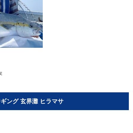
笑
ジギング 玄界灘 ヒラマサ