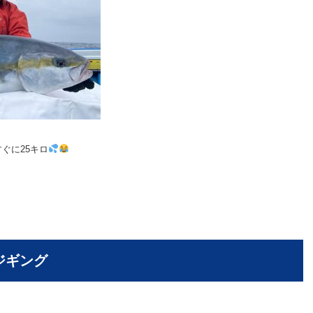
ぐに25キロ
 ジギング