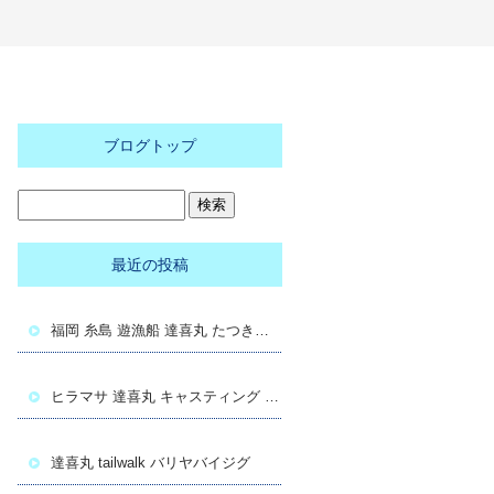
ブログトップ
最近の投稿
福岡 糸島 遊漁船 達喜丸 たつきまる ヒラマサキャスト
ヒラマサ 達喜丸 キャスティング 糸島
達喜丸 tailwalk バリヤバイジグ