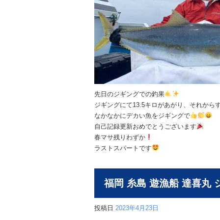
先日のジギングでの釣果
ジギングにて13.5キロがあがり、それからす
なかなかにデカい魚をジギングで
自己記録更新おめでとうございます
春マサ残りわずか
ラストスパートです
福岡 糸島 遊漁船 達喜丸
投稿日
2023年4月23日