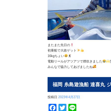
またまた先日の
初乗船で大政ゲット
16kgちょい
電動リールがアツアツで煙吹きました
みんなで協力してあげましたね
福岡 糸島遊漁船 達喜丸 
投稿日
2023年4月27日
Facebook
Twitter
Line