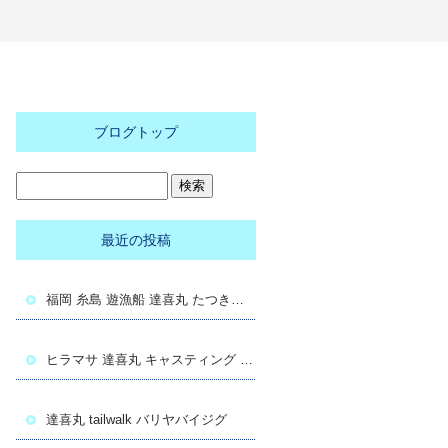
ブログトップ
最近の投稿
福岡 糸島 遊漁船 達喜丸 たつきまる ヒラマサキャスト
ヒラマサ 達喜丸 キャスティング 糸島
達喜丸 tailwalk バリヤバイジグ