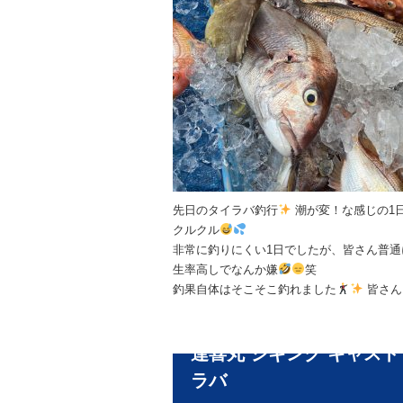
先日のタイラバ釣行
潮が変！な感じの1
クルクル
非常に釣りにくい1日でしたが、皆さん普通
生率高しでなんか嫌
笑
釣果自体はそこそこ釣れました
皆さん
達喜丸 ジギング キャスト
ラバ