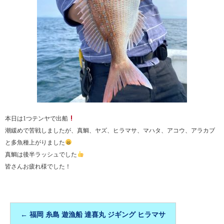
本日は1つテンヤで出船
潮緩めで苦戦しましたが、真鯛、ヤズ、ヒラマサ、マハタ、アコウ、アラカブ
と多魚種上がりました
真鯛は後半ラッシュでした
皆さんお疲れ様でした！
←
福岡 糸島 遊漁船 達喜丸 ジギング ヒラマサ