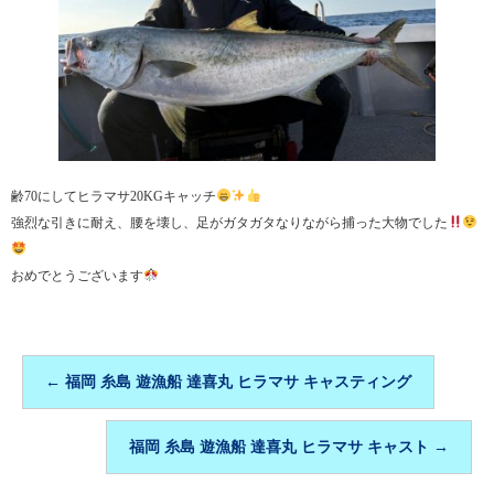
齢70にしてヒラマサ20KGキャッチ
強烈な引きに耐え、腰を壊し、足がガタガタなりながら捕った大物でした
おめでとうございます
←
福岡 糸島 遊漁船 達喜丸 ヒラマサ キャスティング
福岡 糸島 遊漁船 達喜丸 ヒラマサ キャスト
→