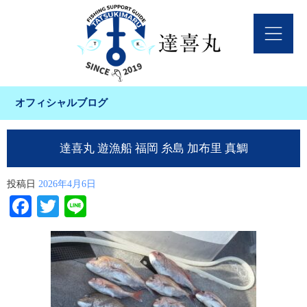
オフィシャルブログ
達喜丸 遊漁船 福岡 糸島 加布里 真鯛
投稿日
2026年4月6日
Facebook
Twitter
Line