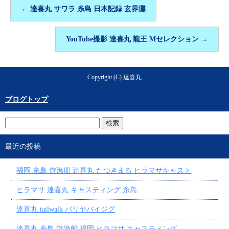
←
達喜丸 サワラ 糸島 日本記録 玄界灘
YouTube撮影 達喜丸 龍王 Mセレクション
→
Copyright (C) 達喜丸
ブログトップ
最近の投稿
福岡 糸島 遊漁船 達喜丸 たつきまる ヒラマサキャスト
ヒラマサ 達喜丸 キャスティング 糸島
達喜丸 tailwalk バリヤバイジグ
達喜丸 糸島 遊漁船 福岡 ヒラマサ キャスティング