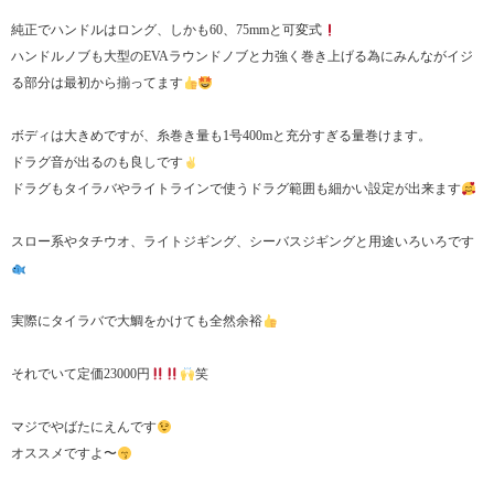
純正でハンドルはロング、しかも60、75mmと可変式
ハンドルノブも大型のEVAラウンドノブと力強く巻き上げる為にみんながイジ
る部分は最初から揃ってます
ボディは大きめですが、糸巻き量も1号400mと充分すぎる量巻けます。
ドラグ音が出るのも良しです
ドラグもタイラバやライトラインで使うドラグ範囲も細かい設定が出来ます
スロー系やタチウオ、ライトジギング、シーバスジギングと用途いろいろです
実際にタイラバで大鯛をかけても全然余裕
それでいて定価23000円
笑
マジでやばたにえんです
オススメですよ〜