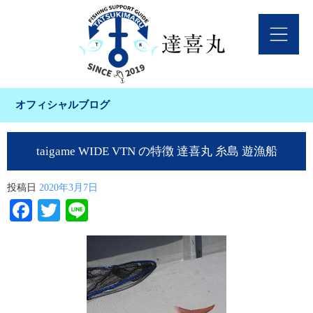
オフィシャルブログ
taigame WIDE VTN の特徴 達喜丸 糸島 遊漁船
投稿日
2020年3月7日
Facebook
Twitter
Line