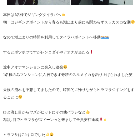
本日は4名様でジギングタイラバへ
朝一はジギングポイントから寄るも潮止まり前にも関わらずスッカスカな潮
なので潮止まりの時間を利用してタイラバポイントへ移動
するとポツポツですがレンコダイやアオナが当たる
途中アオナマンションに突入し連発
1名様のみマンションに入居できず奇跡のスルメイカを釣り上げられました笑
天候の崩れを予想してましたので、時間的に帰りながらヒラマサジギングをす
ることに
ひと流し目からヤズがヒットにその他バラシなど
2流し目でヒラマサがズドーンっと来まして全員安打達成
ヒラマサは7.5キロでした