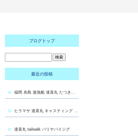
ブログトップ
最近の投稿
福岡 糸島 遊漁船 達喜丸 たつきまる ヒラマサキャスト
ヒラマサ 達喜丸 キャスティング 糸島
達喜丸 tailwalk バリヤバイジグ