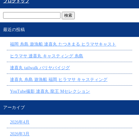
ブログトップ
最近の投稿
福岡 糸島 遊漁船 達喜丸 たつきまる ヒラマサキャスト
ヒラマサ 達喜丸 キャスティング 糸島
達喜丸 tailwalk バリヤバイジグ
達喜丸 糸島 遊漁船 福岡 ヒラマサ キャスティング
YouTube撮影 達喜丸 龍王 Mセレクション
アーカイブ
2026年4月
2026年3月