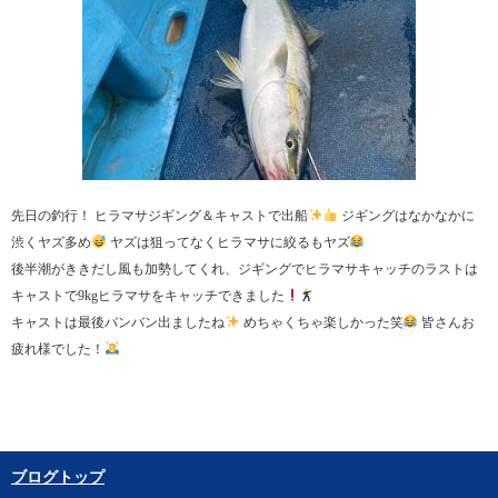
先日の釣行！ ヒラマサジギング＆キャストで出船
ジギングはなかなかに
渋くヤズ多め
ヤズは狙ってなくヒラマサに絞るもヤズ
後半潮がききだし風も加勢してくれ、ジギングでヒラマサキャッチのラストは
キャストで9kgヒラマサをキャッチできました
キャストは最後バンバン出ましたね
めちゃくちゃ楽しかった笑
皆さんお
疲れ様でした！
ブログトップ