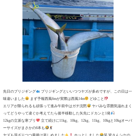
先日のブリジギング
ブリジギングといいつつヤズが多めですが、この日は一
味違いました
まず予報西風6mが実際は西風14m
どゆこと
エリアが限られるも頑張って進み午前中はガチ沈黙
ヤバみな雰囲気溢れまく
ってどうやって凌ぐか考えてたら後半移動した矢先にドカンと1発
12kgの立派な寒ブリ
立て続けに11kg、10kg、12kg、11kg、10kgと10kgオーバ
ーサイズがまさかの6本も
ヤズも混ざりつつ最後は楽しめました
ホッとしました
笑 皆さんシケの