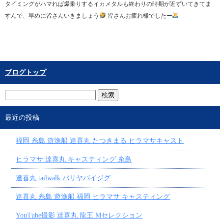
タイミングがハマれば爆乗りするイカメタルも終わりの時期が近ずいてきてま
すんで、早めに皆さんいきましょう
皆さんお疲れ様でしたー
ブログトップ
最近の投稿
福岡 糸島 遊漁船 達喜丸 たつきまる ヒラマサキャスト
ヒラマサ 達喜丸 キャスティング 糸島
達喜丸 tailwalk バリヤバイジグ
達喜丸 糸島 遊漁船 福岡 ヒラマサ キャスティング
YouTube撮影 達喜丸 龍王 Mセレクション