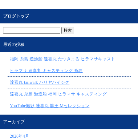
ブログトップ
最近の投稿
福岡 糸島 遊漁船 達喜丸 たつきまる ヒラマサキャスト
ヒラマサ 達喜丸 キャスティング 糸島
達喜丸 tailwalk バリヤバイジグ
達喜丸 糸島 遊漁船 福岡 ヒラマサ キャスティング
YouTube撮影 達喜丸 龍王 Mセレクション
アーカイブ
2026年4月